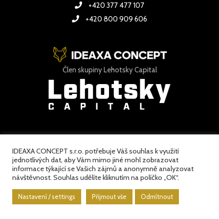
+420 377 477 107
+420 800 909 606
Člen skupiny Lehotsky Capital
IDEAXA CONCEPT s.r.o. potřebuje Váš souhlas k využití
jednotlivých dat, aby Vám mimo jiné mohl zobrazovat
informace týkající se Vašich zájmů a anonymně analyzovat
návštěvnost. Souhlas udělíte kliknutím na políčko „OK“.
Nastavení / settings
Přijmout vše
Odmítnout
IDEAXA CONCEPT s.r.o.