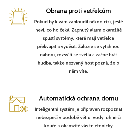
Obrana proti vetřelcům
Pokud by k vám zabloudil někdo cizí, ještě
neví, co ho čeká. Zapnutý alarm okamžitě
spustí systémy, které mají vetřelce
překvapit a vyděsit. Žaluzie se vytáhnou
nahoru, rozsvítí se světla a začne hrát
hudba, takže nezvaný host pozná, že o
něm víte.
Automatická ochrana domu
Inteligentní systém je připraven rozpoznat
nebezpečí v podobě větru, vody, ohně či
kouře a okamžitě vás telefonicky